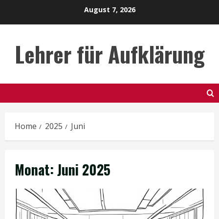
Skip
August 7, 2026
to
content
Lehrer für Aufklärung
Home
2025
Juni
Monat:
Juni 2025